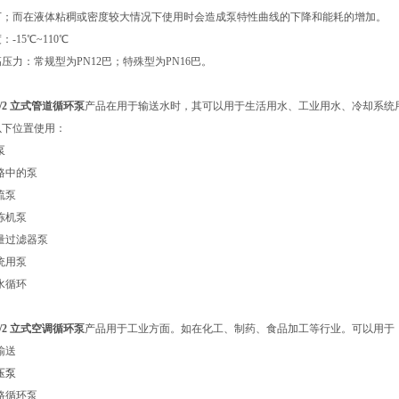
下；而在液体粘稠或密度较大情况下使用时会造成泵特性曲线的下降和能耗的增加。
-15℃~110℃
压力：常规型为PN12巴；特殊型为PN16巴。
81/2 立式管道循环泵
产品在用于输送水时，其可以用于生活用水、工业用水、冷却系统
以下位置使用：
泵
路中的泵
流泵
冻机泵
量过滤器泵
统用泵
水循环
81/2 立式空调循环泵
产品用于工业方面。如在化工、制药、食品加工等行业。可以用于
输送
压泵
路循环泵