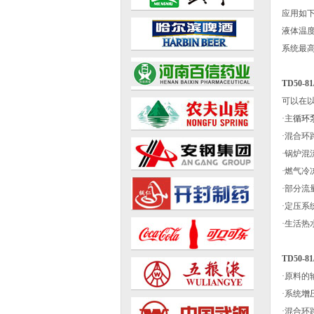
应用如
液体温度：
系统最高
TD50-
可以在
·主
循环
·混合环
·锅炉混
·燃气冷
·部分流
·定压系
·生活热
TD50-
·原料的
·系统
增
·混合环