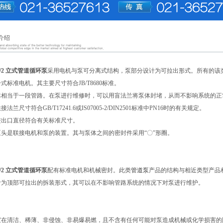
介绍
81/2 立式管道循环泵
采用电机与泵可分离式结构，泵部分设计为可拉出形式。所有的该
式标准电机。其主要尺寸符合JB/T8680标准。
体相当于一段管路。在泵进行维修时，可以用盲法兰将泵体封堵，从而不影响系统的正
法兰尺寸符合GB/T17241.6或IS07005-2/DIN2501标准中PN16时的有关规定。
进出口直径符合有关标准尺寸。
头是联接电机和泵的装置。其与泵体之间的密封件采用“〇”形圈。
81/2 立式管道循环泵
配有标准电机和机械密封。此类
管道泵
产品的结构与相近类型产品
计为顶部可拉出的拆装形式，其可以在不影响管路系统的情况下对泵进行维护。
宜在清洁、稀薄、非侵蚀、非易爆易燃，且不含有任何可能对泵造成机械或化学损害的