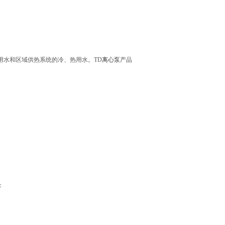
用水和区域供热系统的冷、热用水。TD
离心泵
产品
：