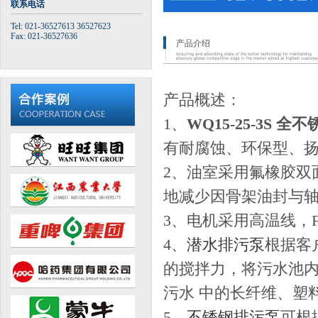
联系电话
Tel: 021-36527613 36527623
Fax: 021-36527636
产品介绍
产品概述：
1、
WQ15-25-3S
有耐腐蚀、环保型、
2、油室采用氟橡胶双
地减少因骨架油封与
3、电机采用高温线，
4、
潜水排污泵
根据客
的搅拌力，将污水池
污水 中的长纤维、塑
5、
不锈钢排污泵
可根