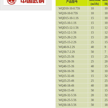
产品型号
(m3/h)
H(
WQD10-10-0.75S
10
10
WQ10-10-0.75S
10
10
WQD15-10-1.1S
15
10
WQ15-10-1.1S
15
10
WQD15-12-1.5S
15
12
WQ15-12-1.5S
15
12
WQ15-20-2.2S
15
20
WQ25-15-2.2S
25
15
WQ40-9-2.2S
40
9
WQ50-7-2.2S
50
7
WQ15-25-3S
15
25
WQ25-20-3S
25
20
WQ40-15-3S
40
15
WQ50-10-3S
50
10
WQ15-32-4S
15
32
WQ25-25-4S
25
25
WQ40-18-4S
40
18
WQ50-15-4S
50
15
WQ20-32-5.5S
20
32
WQ30-25-5.5S
30
25
WQ50-18-5.5S
50
18