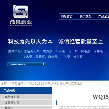
网站首页
关于渤泵
产品展
首 页
>>
产品展示
>> WQ15-25-3S 全不锈钢耐腐蚀无堵塞污水泵
产品分类
WQ1
单级离心泵
多级离心泵
排污泵