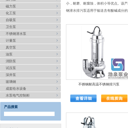
小，耐磨、耐腐蚀，体积小等优点。该产
磁力泵
钢潜水排污泵适用于输送含有酸碱成分的
化工泵
自吸泵
卫生泵
不锈钢潜水泵
计量泵
真空泵
油泵
消防泵
试压泵
深井泵
玻璃钢
不锈钢耐高温不锈钢排污泵
成套给水设备
水泵电气控制柜
产品搜索