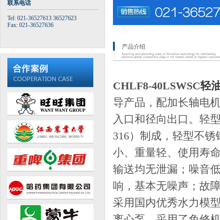
联系电话
Tel: 021-36527613 36527623
Fax: 021-36527636
产品介绍
CHLF8-40LSWSC
轻
导产品，配加长轴电
入口和径向出口。轻型
316）制成，轻型不
小、重量轻、使用寿
输送均无泄漏；噪音
响，基本无噪声；故
采用国内优秀水力模
离心泵。采用了免修