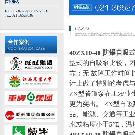
联系电话
Tel: 021-36527613 36527623
Fax: 021-36527636
产品介绍
40ZX10-40 防爆自
型式的
自吸泵
比较，因
靠；无 故障工作时间
计上做了特别的考虑与
ZX型
管道泵
在工农业
更为突出。 ZX型自吸
品、能源、交通等工业
水或粘度小于5°E，
40ZX10-40 防爆自