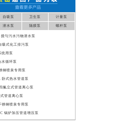
自吸泵
卫生泵
计量泵
潜水泵
隔膜泵
螺杆泵
.2S 搅匀污水污物潜水泵
38 自吸式化工排污泵
压系统用泵
活热水循环泵
1 不锈钢喷泉专用泵
(I)A 卧式热水管道泵
A 衬四氟立式管道离心泵
I) 卧式管道离心泵
.75不锈钢喷泉专用泵
SWSC 锅炉加压管道增压泵