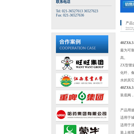
联系电话
Tel: 021-36527613 36527623
Fax: 021-36527636
产品
40ZX6
最为可靠
高。
ZX型
管
化纤、食
水的其
40ZX6
装底阀
产品用
适用于
适用于清
装上摇