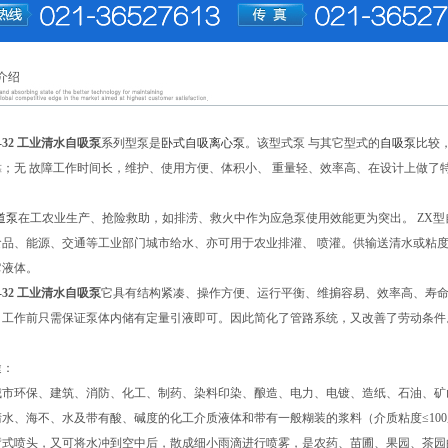
介绍
.3-32 工业清水自吸泵
系列型泵是
卧式自吸离心泵
。该型式泵 与其它型式的
自吸泵
比较
；无 故障工作时间长，维护、使用方便、体积小、 重量轻、效率高、在设计上做了
道泵
在工农业生产、抢险救助，如排涝、救火中作为应急泵使用效能更为突出。 ZX型
品、能源、交通等工业部门城市给水、亦可用于农业排灌、 喷灌。供输送清水或粘度小
它液体。
.3-32 工业清水自吸泵
它具有结构紧凑、操作方便、运行平衡、维掮容易、效率高、寿
，工作前只需保证泵体内储有定量引液即可。因此简化了管路系统，又改善了劳动条件
途：
城市环保、建筑、消防、化工、制药、染料印染、酿造、电力、电镀、造纸、石油、矿
水、海不、水及带有酸、碱度的化工介质液体和带有一般糊装的浆料（介质粘度≤100
臂式喷头，又可将水冲到空中后，散成细小雨滴进行喷雾，是农药、苗圃、果园、茶园