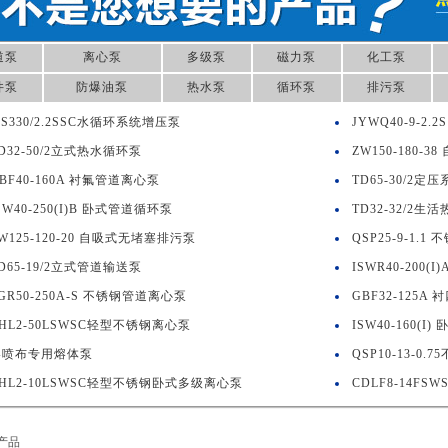
道泵
离心泵
多级泵
磁力泵
化工泵
井泵
防爆油泵
热水泵
循环泵
排污泵
S330/2.2SSC水循环系统增压泵
JYWQ40-9-2
D32-50/2立式热水循环泵
ZW150-180-
BF40-160A 衬氟管道离心泵
TD65-30/2定
SW40-250(I)B 卧式管道循环泵
TD32-32/2生
W125-120-20 自吸式无堵塞排污泵
QSP25-9-1.
D65-19/2立式管道输送泵
ISWR40-200
GR50-250A-S 不锈钢管道离心泵
GBF32-125
HL2-50LSWSC轻型不锈钢离心泵
ISW40-160(
熔喷布专用熔体泵
QSP10-13-0
HL2-10LSWSC轻型不锈钢卧式多级离心泵
CDLF8-14F
产品