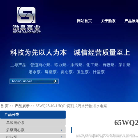
网站首页
关于渤泵
产品展
首 页
>>
产品展示
>> 65WQ25-10-1.5QG 切割式污水污物潜水电泵
产品分类
65WQ
单级离心泵
多级离心泵
排污泵