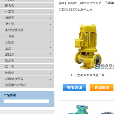
输送任何酸性，碱性腐蚀性介质；
不锈钢
磁力泵
类似清水的其他液体之用。
化工泵
自吸泵
卫生泵
不锈钢潜水泵
计量泵
真空泵
油泵
消防泵
试压泵
深井泵
玻璃钢
GBF型衬氟耐腐蚀化工泵
成套给水设备
水泵电气控制柜
产品搜索