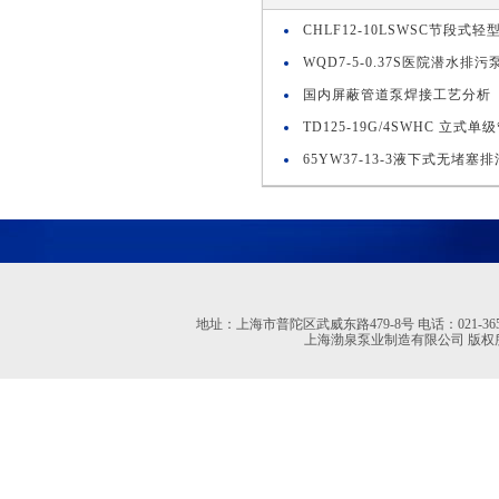
CHLF12-10LSWSC节段
WQD7-5-0.37S医院潜水排污
国内屏蔽管道泵焊接工艺分析
TD125-19G/4SWHC 立式
65YW37-13-3液下式无堵塞
地址：上海市普陀区武威东路479-8号 电话：021-36527613 02
上海渤泉泵业制造有限公司 版权