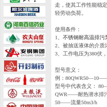
走，使其工作性能稳
轻劳动负荷。
使用条件：
1、
不锈钢耐高温排污
2、被抽送液体的介质
3、工作电压为380伏，
型号意义：
例：80QWR50—10—
型号中代表含义： 8
QWR——耐热潜水排
50——流量50m3/h