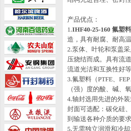
产品优点：
1.
IHF40-25-160 
造，具有耐腐、耐高
2.泵体、叶轮和泵盖
压烧结而成。具有流道
流道光洁和互换性好
3.氟塑料（PTFE、
（强）度的酸、碱、
4.轴封选用先进的外
封面可选配：碳化硅
到输送各种介质的要
5.无需独立润滑和冷