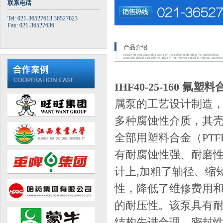
联系电话
Tel: 021-36527613 36527623
Fax: 021-36527636
产品介绍
IHF40-25-160 氟
属泵的工艺设计制造
多种腐蚀性介质，其壳
全部用塑料合金（PTF
有耐腐蚀性强、耐磨
计上,加粗了轴径、缩
性，降低了维修费用和
的耐压性。该泵具有
结构先进合理、密封