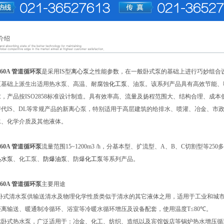
介绍
-160A 管道循环泵
是采用IS型
离心泵
之性能参数，在一般卧式泵的基础上进行巧妙组合设
泵
基础上派生出适用热水泵、高温、耐腐蚀
化工泵
、油泵。该系列产品具有高效节能、噪音
，产品按ISO2858标准设计制造。具有效率高、流量及扬程范围大、结构合理、成
替代IS、DL等常规产品的新离心泵，特别适用于高层建筑的给排水、喷灌、冶金、市
水、化学介质及其他液体。
-160A 管道循环泵
流量范围15~1200m3 /h，分基本型、扩流型、A、B、C切割型等
热水泵
、化工泵、
防爆油泵
、防爆
化工泵
等系列产品。
-160A 管道循环泵
主要用途
SW卧式清水泵供输送清水及物理化学性质类似于清水的其它液体之用，适用于工业和城
离输送、暖通制冷循环、浴室等冷暖水循环增压及设备配套，使用温度T≤80℃。
WR卧式热水泵，广泛适用于：冶金、化工、纺织、造纸以及宾馆饭店等锅炉热水增压循