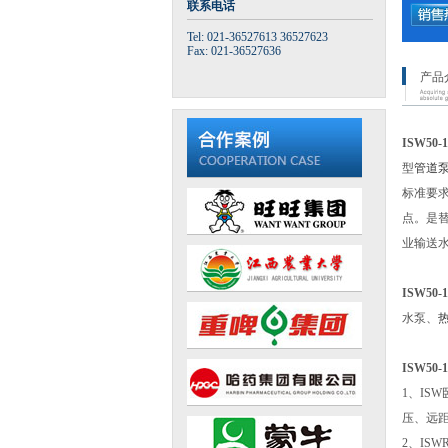
联系电话
Tel: 021-36527613 36527623
Fax: 021-36527636
产品
ISW50
型
管道
标准要求
点。是
业输送
ISW50
水泵、
ISW50
1、I
压、远距
2、IS