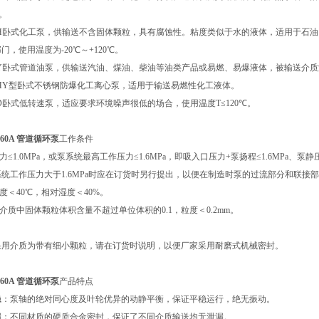
℃。
SWH卧式化工泵，供输送不含固体颗粒，具有腐蚀性。粘度类似于水的液体，适用于石
门，使用温度为-20℃～+120℃。
WY卧式管道油泵，供输送汽油、煤油、柴油等油类产品或易燃、易爆液体，被输送介质温度
WHY型卧式不锈钢防爆化工离心泵，适用于输送易燃性化工液体。
WD卧式低转速泵，适应要求环境噪声很低的场合，使用温度T≤120℃。
-160A 管道循环泵
工作条件
压力≤1.0MPa，或泵系统最高工作压力≤1.6MPa，即吸入口压力+泵扬程≤1.6MPa、
统工作压力大于1.6MPa时应在订货时另行提出，以便在制造时泵的过流部分和联接
温度＜40℃，相对湿度＜40%。
送介质中固体颗粒体积含量不超过单位体积的0.1，粒度＜0.2mm。
果用介质为带有细小颗粒，请在订货时说明，以便厂家采用耐磨式机械密封。
-160A 管道循环泵
产品特点
稳：泵轴的绝对同心度及叶轮优异的动静平衡，保证平稳运行，绝无振动。
漏：不同材质的硬质合金密封，保证了不同介质输送均无泄漏。