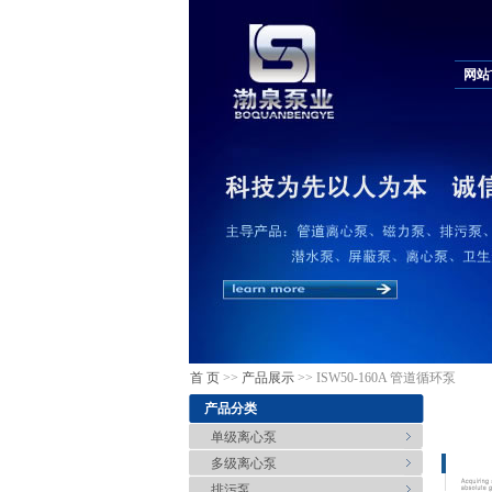
网站
首 页
>>
产品展示
>> ISW50-160A 管道循环泵
产品分类
单级离心泵
多级离心泵
排污泵