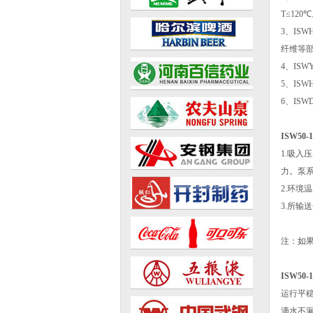
T≤120
3、I
纤维等部
4、IS
5、IS
6、IS
ISW50
1.吸入
力。泵系
2.环境
3.所输
注：如
ISW50
运行平
滴水不