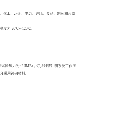
油、化工、冶金、电力、造纸、食品、制药和合成
为-20℃～120℃。
泵静压试验压力为≤2.5MPa，订货时请注明系统工作压
部分采用铸钢材料。