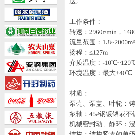
送。
工作条件：
转速：2960r/min，1480r
流量范围：1.8~2000m³
扬程：≤127m
介质温度：-10℃~120
环境温度：最大+40℃
材质：
泵壳、泵盖、叶轮：
泵轴：45#钢镀铬或不锈
机械密封动、静环：
结构：结构紧凑的单