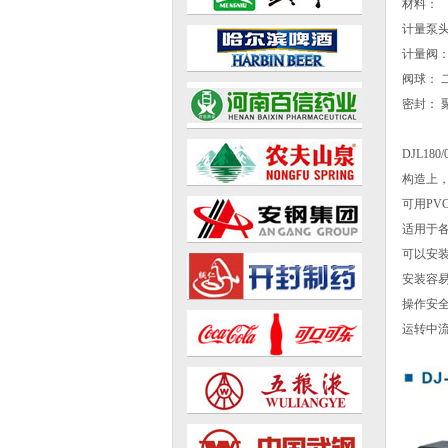
材料：
计量泵头
计量阀：
阀球： 二
密封： 
DJL18
构造上
可用PV
适用于
可以安
安装容
操作安
运转中