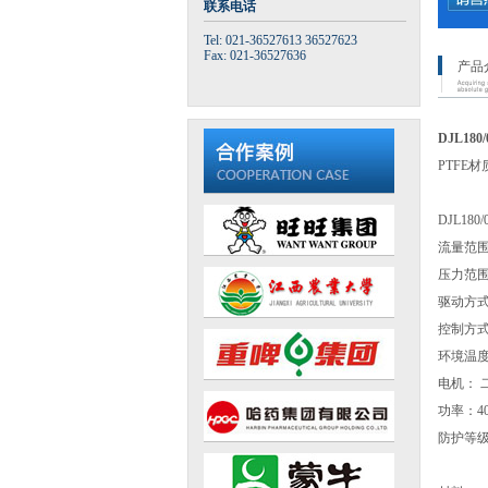
联系电话
Tel: 021-36527613 36527623
Fax: 021-36527636
产品
DJL180/
PTF
DJL18
流量范围：
压力范围：
驱动方
控制方
环境温度： 
电机： 
功率：40
防护等级：