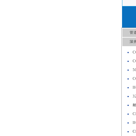
管
深
C
C
5
C
I
3
耐
C
I
C