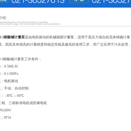
介绍
0.3
耐酸碱计量泵
是由电机驱动的机械隔膜
计量泵
，适用于底压力场合的流体精确计量
E材质。因其具有很高的计量精度和稳定性能及极高的使用工求，而广泛应用于污水处理
0/0.3耐酸碱计量泵工作条件：
0-500L/H
0-1.0MPa
式：电机驱动
式：手动、自动控制
-30℃ ---60℃
二相、三相标准电机或防爆电机
W,60W
IP54