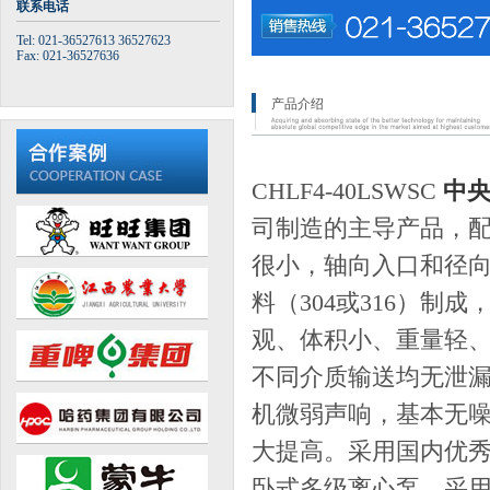
联系电话
Tel: 021-36527613 36527623
Fax: 021-36527636
产品介绍
CHLF4-40LSWSC
中
司制造的主导产品，
很小，轴向入口和径
料（304或316）
观、体积小、重量轻
不同介质输送均无泄
机微弱声响，基本无
大提高。采用国内优
卧式多级离心泵。采